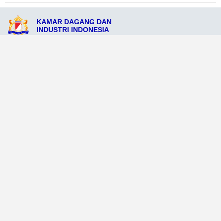
KAMAR DAGANG DAN
INDUSTRI INDONESIA
Jl. Bandung No.6, Bandung, Jawa Barat 40216
admin@kadinbandungkota.org
085678901234
Ikuti Sosial Media Resmi KADIN
Dataweb
Aceh Tamiang
Agats
Arso
Bajawa
Bengkayang
Bengkulu Tengah